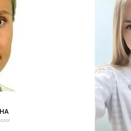
ВНА
голог