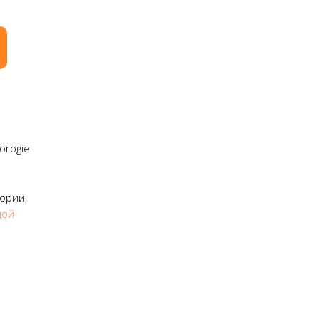
orogie-
ории,
дой