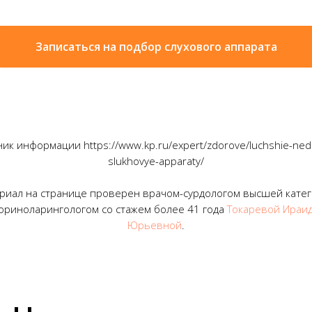
Записаться на подбор слухового аппарата
ик информации https://www.kp.ru/expert/zdorove/luchshie-ned
slukhovye-apparaty/
риал на странице проверен врачом-сурдологом высшей катег
ориноларингологом со стажем более 41 года
Токаревой Ираи
Юрьевной
.