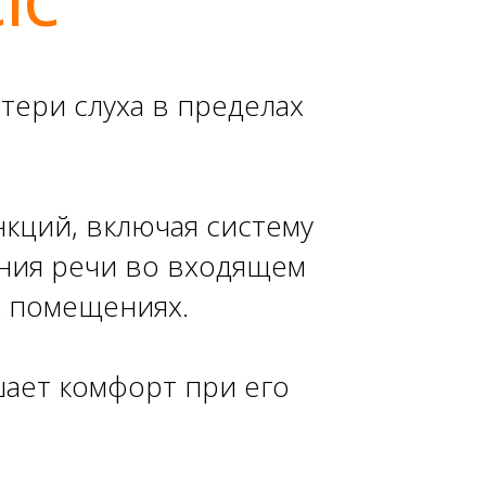
IC
тери слуха в пределах
кций, включая систему
ния речи во входящем
х помещениях.
шает комфорт при его