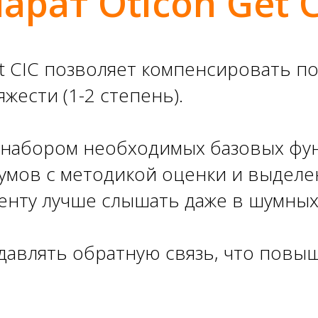
арат Oticon Get C
t CIC позволяет компенсировать по
жести (1-2 степень).
 набором необходимых базовых фун
умов с методикой оценки и выделе
иенту лучше слышать даже в шумны
давлять обратную связь, что повы