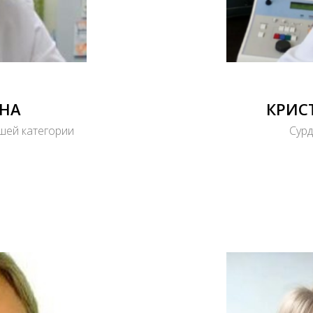
НА
КРИС
шей категории
Сурд