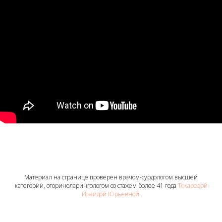
Материал на странице проверен врачом-сурдологом высшей
категории, оториноларингологом со стажем более 41 года
Токаревой
Ираидой Юрьевной
.