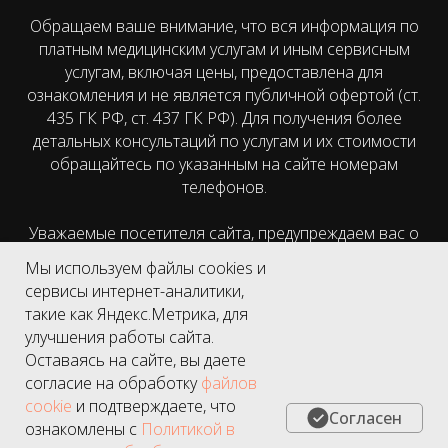
Обращаем ваше внимание, что вся информация по
платным медицинским услугам и иным сервисным
услугам, включая цены, предоставлена для
ознакомления и не является публичной офертой (ст.
435 ГК РФ, cт. 437 ГК РФ). Для получения более
детальных консультаций по услугам и их стоимости
обращайтесь по указанным на сайте номерам
телефонов.
Уважаемые посетителя сайта, предупреждаем вас о
том, что мы собираем метаданные пользователя
Мы используем файлы cookies и
(cookie, данные об IP-адресе и местоположении) для
сервисы интернет-аналитики,
функционирования сайта. Если вы не хотите, чтобы
такие как Яндекс.Метрика, для
эти данные обрабатывались, покиньте сайт.
улучшения работы сайта.
Оставаясь на сайте, вы даете
Имеются противопоказания, необходима
согласие на обработку
файлов
консультация специалиста.
cookie
и подтверждаете, что
Согласен
ознакомлены с
Политикой в
* Подробности и сроки акций уточняйте у