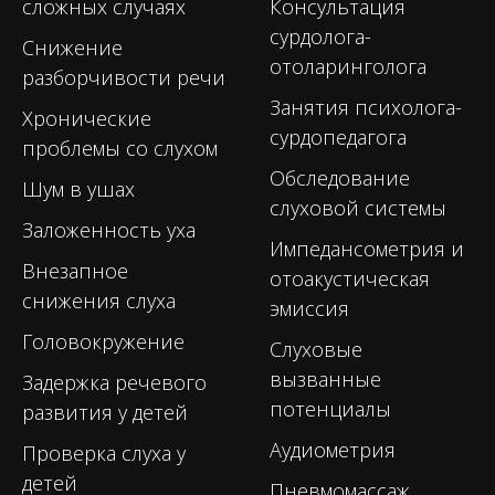
сложных случаях
Консультация
сурдолога-
Снижение
отоларинголога
разборчивости речи
Занятия психолога-
Хронические
сурдопедагога
проблемы со слухом
Обследование
Шум в ушах
слуховой системы
Заложенность уха
Импедансометрия и
Внезапное
отоакустическая
снижения слуха
эмиссия
Головокружение
Слуховые
вызванные
Задержка речевого
потенциалы
развития у детей
Аудиометрия
Проверка слуха у
детей
Пневмомассаж