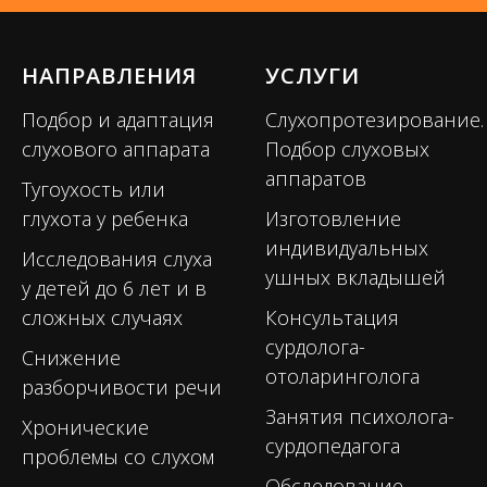
НАПРАВЛЕНИЯ
УСЛУГИ
Подбор и адаптация
Слухопротезирование.
слухового аппарата
Подбор слуховых
аппаратов
Тугоухость или
глухота у ребенка
Изготовление
индивидуальных
Исследования слуха
ушных вкладышей
у детей до 6 лет и в
сложных случаях
Консультация
сурдолога-
Снижение
отоларинголога
разборчивости речи
Занятия психолога-
Хронические
сурдопедагога
проблемы со слухом
Обследование