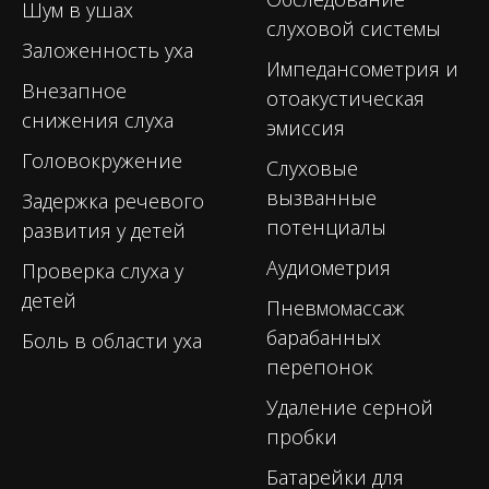
Шум в ушах
слуховой системы
Заложенность уха
Импедансометрия и
Внезапное
отоакустическая
снижения слуха
эмиссия
Головокружение
Слуховые
вызванные
Задержка речевого
потенциалы
развития у детей
Аудиометрия
Проверка слуха у
детей
Пневмомассаж
барабанных
Боль в области уха
перепонок
Удаление серной
пробки
Батарейки для