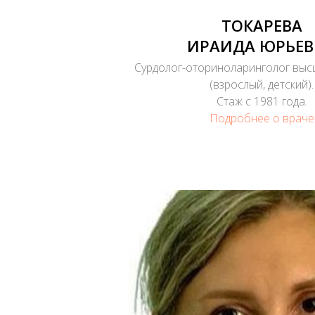
ТОКАРЕВА
ИРАИДА ЮРЬЕВ
Сурдолог-оториноларинголог выс
(взрослый, детский).
Стаж с 1981 года.
Подробнее о враче