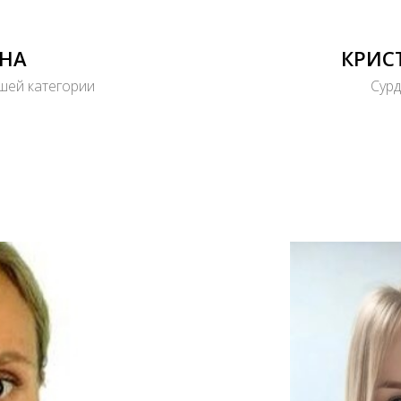
НА
КРИС
шей категории
Сурд