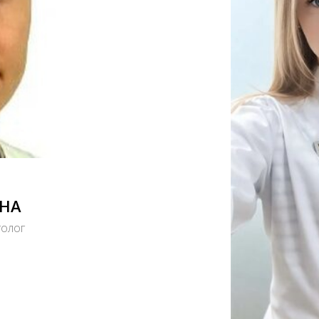
ВНА
голог